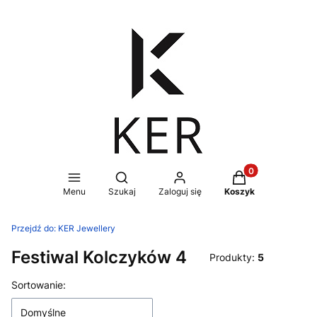
Produkty w koszy
Otwórz wyszukiwarkę
Menu
Szukaj
Zaloguj się
Koszyk
Przejdź do:
KER Jewellery
Festiwal Kolczyków 4
Produkty:
5
Lista produktów
Sortowanie:
Domyślne