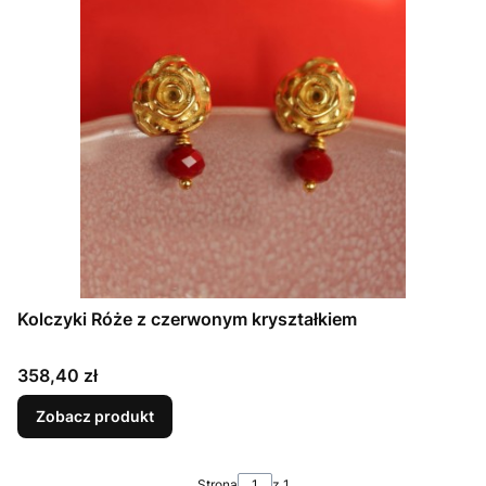
Kolczyki Róże z czerwonym kryształkiem
Cena
358,40 zł
Zobacz produkt
Strona
z 1