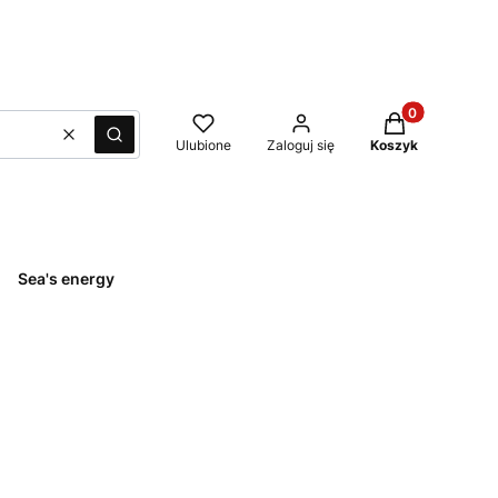
Produkty w kos
Wyczyść
Szukaj
Ulubione
Zaloguj się
Koszyk
Sea's energy