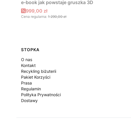
e-book jak powstaje gruszka 3D
Cena promocyjna
999,00 zł
Cena regularna:
1 290,00 zł
Linki w stopce
STOPKA
O nas
Kontakt
Recykling biżuterii
Pakiet Korzyści
Prasa
Regulamin
Polityka Prywatności
Dostawy