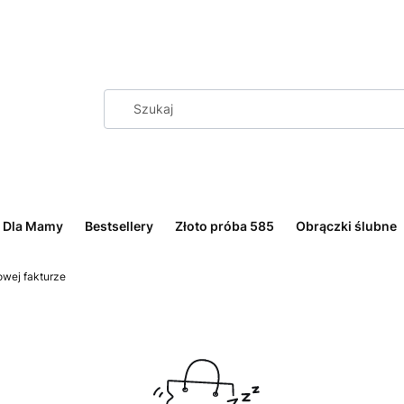
Dla Mamy
Bestsellery
Złoto próba 585
Obrączki ślubne
owej fakturze