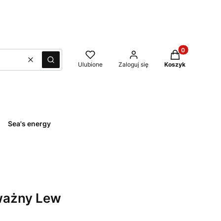
Produkty w kos
Wyczyść
Szukaj
Ulubione
Zaloguj się
Koszyk
Sea's energy
ważny Lew