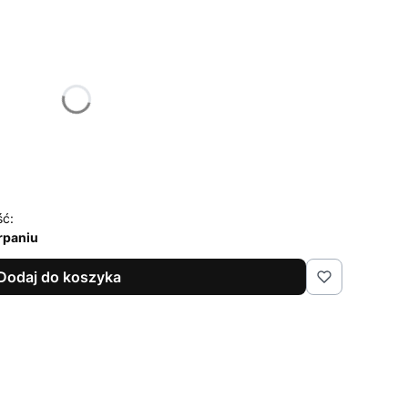
żnić się ceną
ść:
rpaniu
Dodaj do koszyka