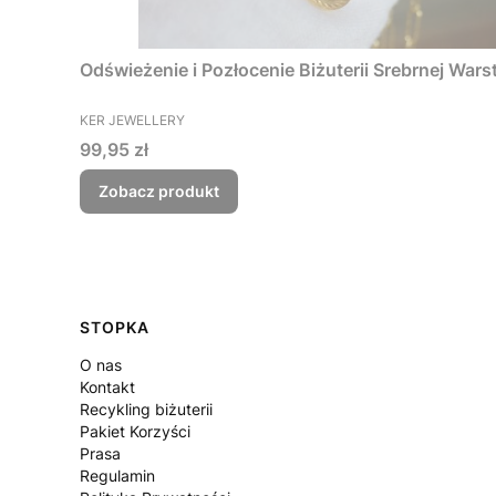
Odświeżenie i Pozłocenie Biżuterii Srebrnej Wars
PRODUCENT
KER JEWELLERY
Cena
99,95 zł
Zobacz produkt
Linki w stopce
STOPKA
O nas
Kontakt
Recykling biżuterii
Pakiet Korzyści
Prasa
Regulamin