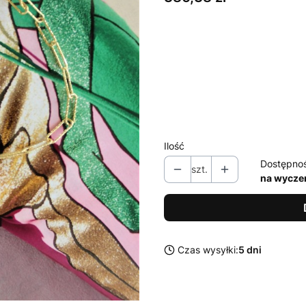
Wybierz wariant produktu:
Poszczególne warianty mogą ró
*
Wersja
Wybierz
Ilość
Dostępno
szt.
na wycze
Czas wysyłki:
5 dni