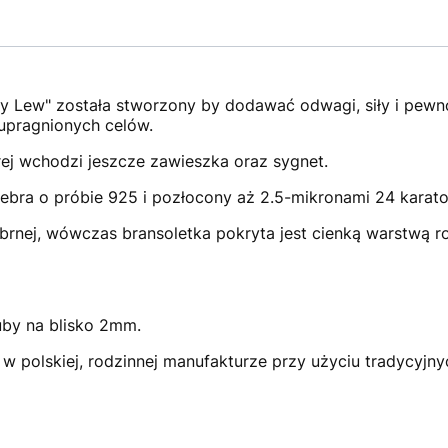
Lew" została stworzony by dodawać odwagi, siły i pewnoś
upragnionych celów.
tórej wchodzi jeszcze zawieszka oraz sygnet.
ebra o próbie 925 i pozłocony aż 2.5-mikronami 24 karat
brnej, wówczas bransoletka pokryta jest cienką warstwą r
uby na blisko 2mm.
 w polskiej, rodzinnej manufakturze przy użyciu tradycyjny