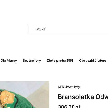
Dla Mamy
Bestsellery
Złoto próba 585
Obrączki ślubne
KER Jewellery
Bransoletka Od
Cena
386,38 zł