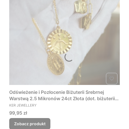
Odświeżenie i Pozłocenie Biżuterii Srebrnej
Warstwą 2.5 Mikronów 24ct Złota (dot. biżuterii
PRODUCENT
wykonanej ze srebra pr.925)
KER JEWELLERY
Cena
99,95 zł
Zobacz produkt