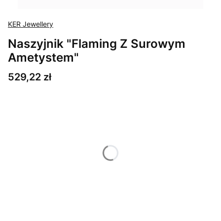
KER Jewellery
Naszyjnik "Flaming Z Surowym
Ametystem"
Cena
529,22 zł
Wybierz wariant produktu:
Poszczególne warianty mogą różnić się ceną
*
Długość łańcuszka
Wybierz
*
Materiał
Wybierz