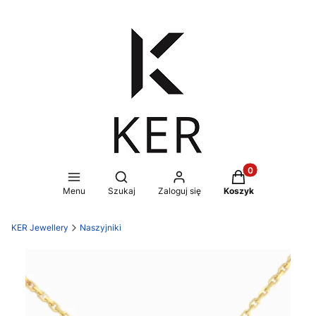
Produkty w koszy
Otwórz wyszukiwarkę
Menu
Szukaj
Zaloguj się
Koszyk
KER Jewellery
Naszyjniki