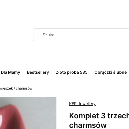
Dla Mamy
Bestsellery
Złoto próba 585
Obrączki ślubne
awieszek / charmsów
KER Jewellery
Komplet 3 trzec
charmsów