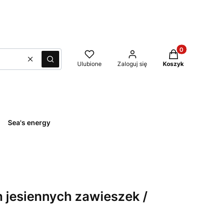
Produkty w kos
Wyczyść
Szukaj
Ulubione
Zaloguj się
Koszyk
Sea's energy
h jesiennych zawieszek /