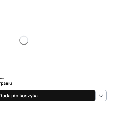
żnić się ceną
ść:
rpaniu
Dodaj do koszyka