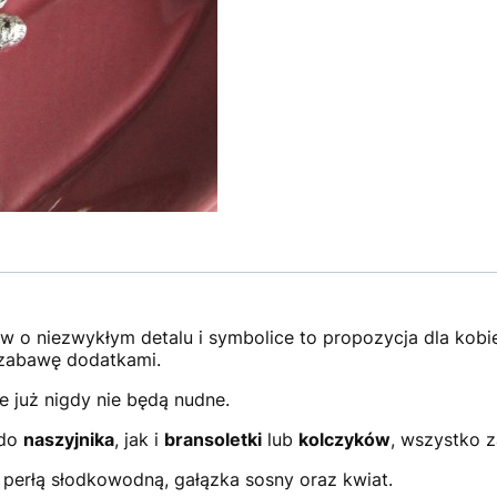
w o niezwykłym detalu i symbolice to propozycja dla kobi
h zabawę dodatkami.
je już nigdy nie będą nudne.
 do
naszyjnika
, jak i
bransoletki
lub
kolczyków
, wszystko z
perłą słodkowodną, gałązka sosny oraz kwiat.