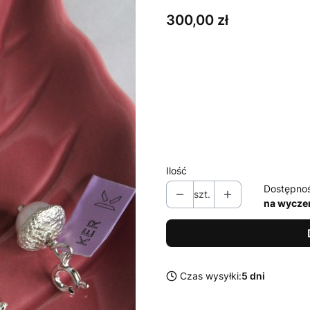
Cena
300,00 zł
Wybierz wariant produktu:
Poszczególne warianty mogą ró
*
Zestaw solo / z łańcuchem
Wybierz
Ilość
Dostępno
szt.
na wycze
Czas wysyłki:
5 dni