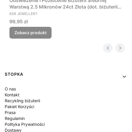
Odświeżenie i Pozłocenie Biżuterii Srebrnej
Warstwą 2.5 Mikronów 24ct Złota (dot. biżuterii
PRODUCENT
wykonanej ze srebra pr.925)
KER JEWELLERY
Cena
99,95 zł
Zobacz produkt
Linki w stopce
STOPKA
O nas
Kontakt
Recykling biżuterii
Pakiet Korzyści
Prasa
Regulamin
Polityka Prywatności
Dostawy