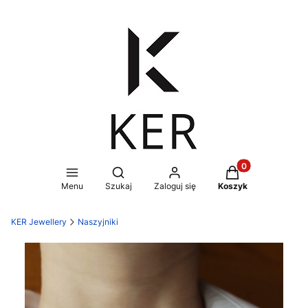
Produkty w koszy
Otwórz wyszukiwarkę
Menu
Szukaj
Zaloguj się
Koszyk
KER Jewellery
Naszyjniki