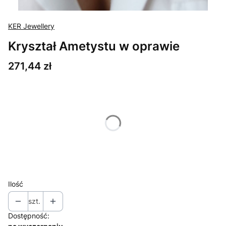
KER Jewellery
Kryształ Ametystu w oprawie
Cena
271,44 zł
Wybierz wariant produktu:
Poszczególne warianty mogą różnić się ceną
*
Długość Łańcuszka
Wybierz
Ilość
szt.
Dostępność: