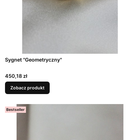
Sygnet "Geometryczny"
Cena
450,18 zł
Zobacz produkt
Bestseller