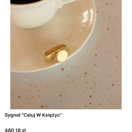
Sygnet "Celuj W Księżyc"
Cena
480,18 zł