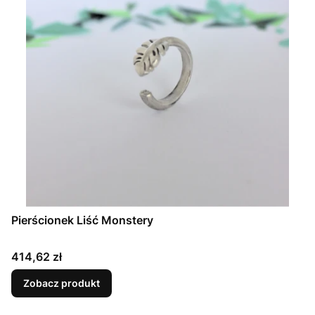
Pierścionek Liść Monstery
Cena
414,62 zł
Zobacz produkt