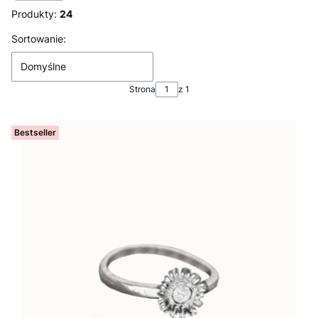
Produkty:
24
Lista produktów
Sortowanie:
Domyślne
Strona
z 1
Bestseller