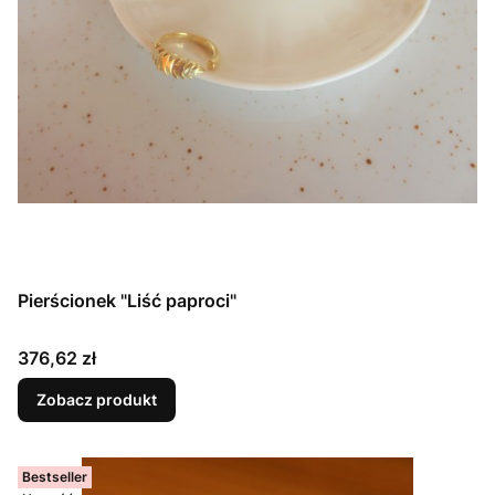
Pierścionek "Liść paproci"
Cena
376,62 zł
Zobacz produkt
Bestseller