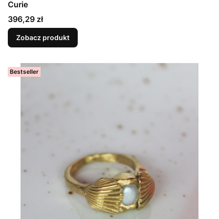
Curie
Cena
396,29 zł
Zobacz produkt
Bestseller