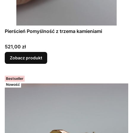
Pierścień Pomyślność z trzema kamieniami
Cena
521,00 zł
Zobacz produkt
Bestseller
Nowość