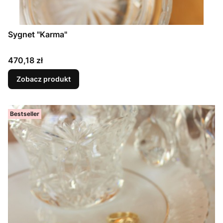
Sygnet "Karma"
Cena
470,18 zł
Zobacz produkt
Bestseller