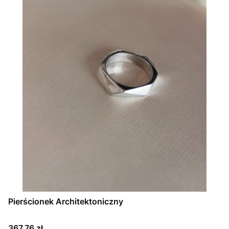
Pierścionek Architektoniczny
Cena
367,76 zł