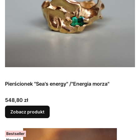
Pierścionek "Sea's energy" /"Energia morza"
Cena
548,80 zł
Zobacz produkt
Bestseller
Nowość