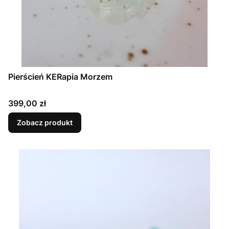
Pierścień KERapia Morzem
Cena
399,00 zł
Zobacz produkt