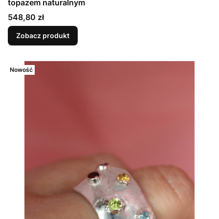
topazem naturalnym
Cena
548,80 zł
Zobacz produkt
Nowość