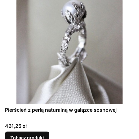
Pierścień z perłą naturalną w gałązce sosnowej
Cena
461,25 zł
Zobacz produkt