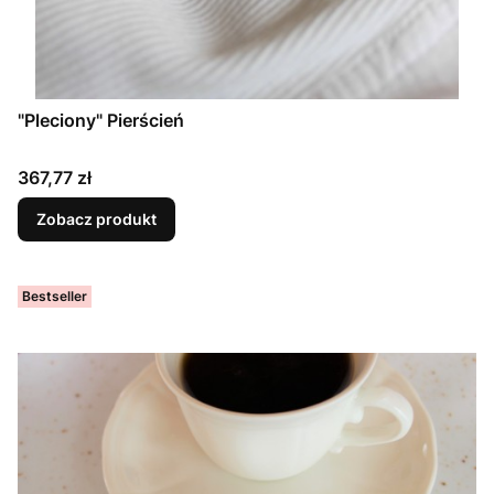
"Pleciony" Pierścień
Cena
367,77 zł
Zobacz produkt
Bestseller