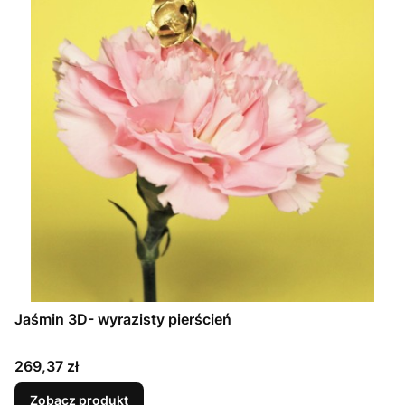
Jaśmin 3D- wyrazisty pierścień
Cena
269,37 zł
Zobacz produkt