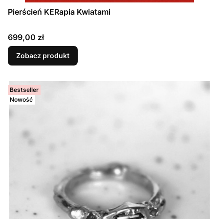
Pierścień KERapia Kwiatami
Cena
699,00 zł
Zobacz produkt
Bestseller
Nowość