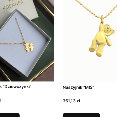
k "Dziewczynki"
Naszyjnik "MIŚ"
ł
Cena
351,13 zł