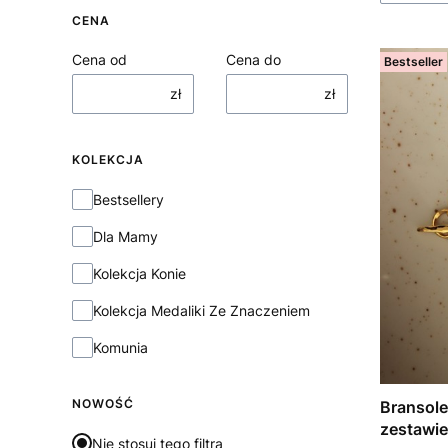
CENA
Cena od
Cena do
Bestseller
zł
zł
KOLEKCJA
Kolekcja
Bestsellery
Dla Mamy
Kolekcja Konie
Kolekcja Medaliki Ze Znaczeniem
Komunia
NOWOŚĆ
Bransole
zestawie
Nie stosuj tego filtra