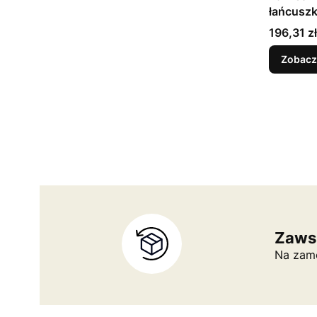
łańcusz
Cena
196,31 zł
Zobacz
Zaws
Na zamó