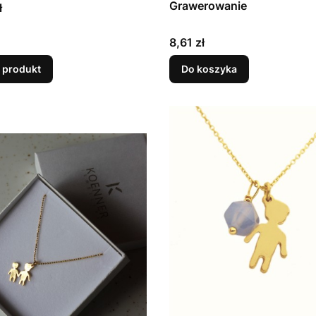
nki, chłopczyk +
Grawerowanie
ł
ynka)"
Cena
8,61 zł
 produkt
Do koszyka