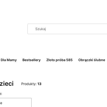
Dla Mamy
Bestsellery
Złoto próba 585
Obrączki ślubne
zieci
Produkty:
13
 produktów
e:
ne