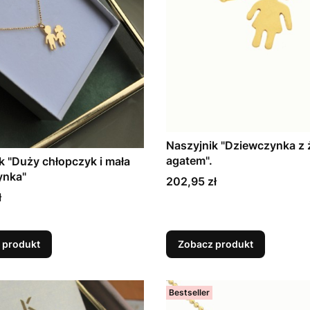
Naszyjnik "Dziewczynka z 
agatem".
k "Duży chłopczyk i mała
ynka"
Cena
202,95 zł
ł
 produkt
Zobacz produkt
Bestseller