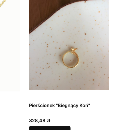
Pierścionek "Biegnący Koń"
Cena
328,48 zł