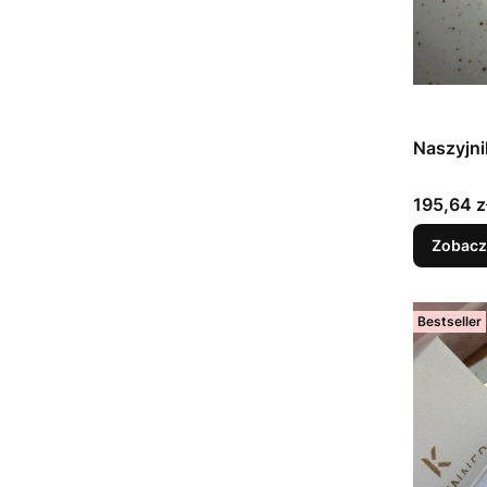
Naszyjni
Cena
195,64 z
Zobacz
Bestseller