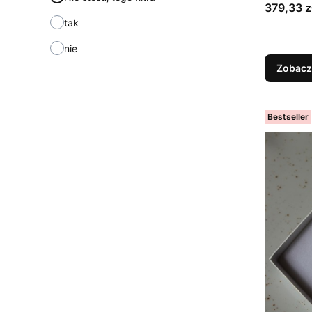
dziewczy
Cena
379,33 z
dziewcz
tak
nie
Zobacz
Bestseller