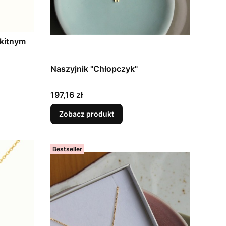
ękitnym
Naszyjnik "Chłopczyk"
Cena
197,16 zł
Zobacz produkt
Bestseller