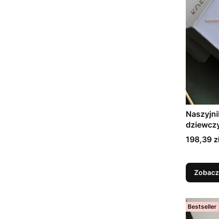
Naszyjni
dziewcz
Cena
198,39 z
Zobacz
Bestseller