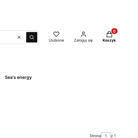
Produkty w kos
Wyczyść
Szukaj
Ulubione
Zaloguj się
Koszyk
Sea's energy
Strona
z 1