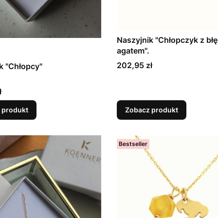
Naszyjnik "Chłopczyk z bł
agatem".
Cena
202,95 zł
k "Chłopcy"
ł
 produkt
Zobacz produkt
Bestseller