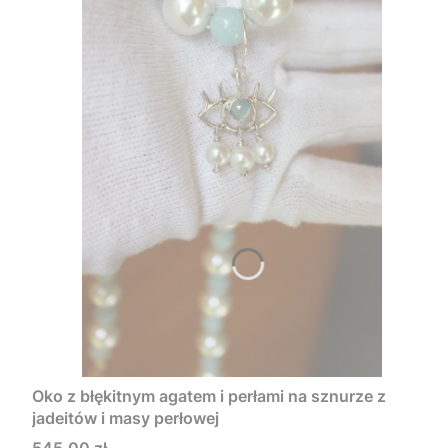
Oko z błękitnym agatem i perłami na sznurze z
jadeitów i masy perłowej
Cena
545,00 zł