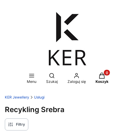
Produkty w koszy
Otwórz wyszukiwarkę
Menu
Szukaj
Zaloguj się
Koszyk
KER Jewellery
Usługi
Recykling Srebra
Filtry