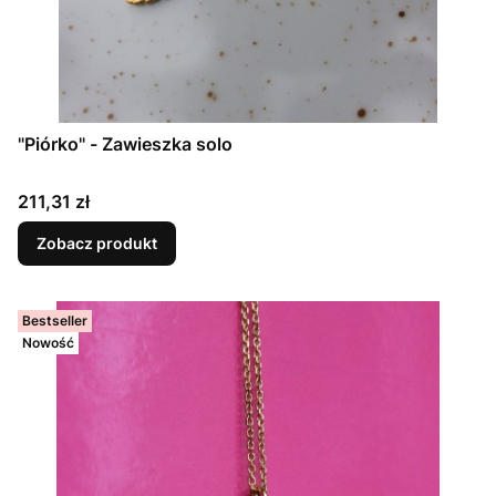
"Piórko" - Zawieszka solo
Cena
211,31 zł
Zobacz produkt
Bestseller
Nowość