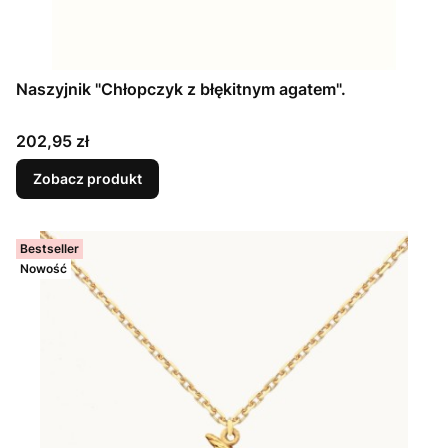
Naszyjnik "Chłopczyk z błękitnym agatem".
Cena
202,95 zł
Zobacz produkt
Bestseller
Nowość