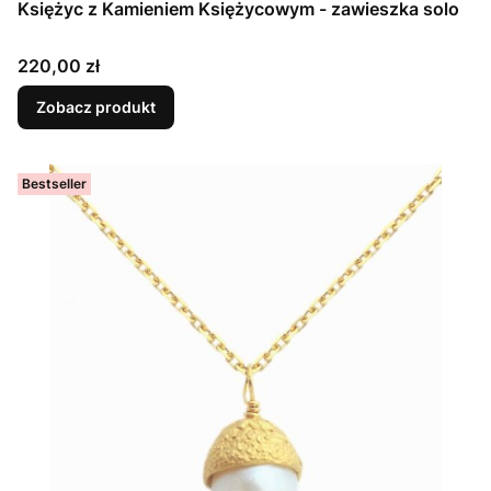
Księżyc z Kamieniem Księżycowym - zawieszka solo
Cena
220,00 zł
Zobacz produkt
Bestseller