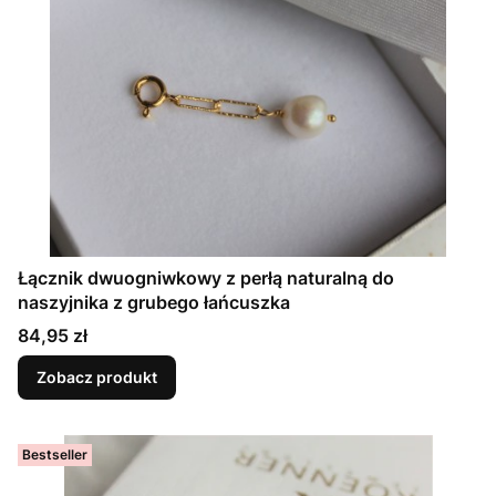
Łącznik dwuogniwkowy z perłą naturalną do
naszyjnika z grubego łańcuszka
Cena
84,95 zł
Zobacz produkt
Bestseller