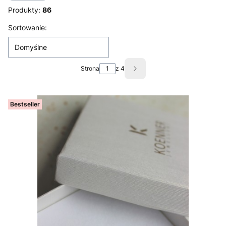
Produkty:
86
Lista produktów
Sortowanie:
Domyślne
Strona
z 4
Następne produkty
Bestseller