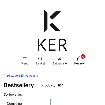
Produkty w koszy
Otwórz wyszukiwarkę
Menu
Szukaj
Zaloguj się
Koszyk
Przejdź do:
KER Jewellery
Bestsellery
Produkty:
104
Lista produktów
Sortowanie:
Domyślne