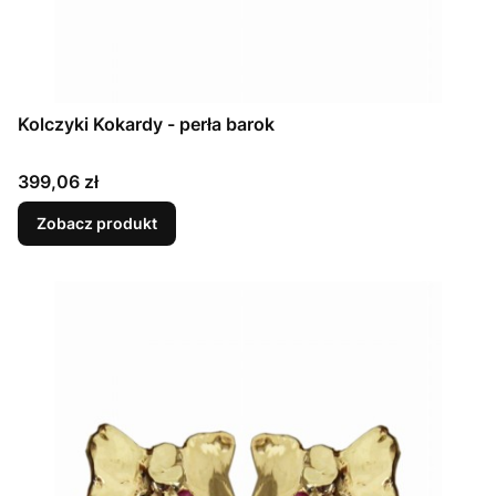
Kolczyki Kokardy - perła barok
Cena
399,06 zł
Zobacz produkt